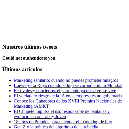
Nuestros últimos tweets
Could not authenticate you.
Últimos artículos
Marketing sanitario: cuando no puedes prometer milagros
Loewe y La Roja: cuando el lujo se coronó con un Mundial
Festivales y conciertos: el patrocinio ya no se ve, se vive
El verdadero riesgo de la IA en la empresa es no gobernarla
Conoce los Ganadores de los XVIII Premios Nacionales de
Marketing (AMKT)
El Chupete impulsa el uso responsable de pantallas y
evoluciona con Talk y Joven
18 años de Premios para entender el marketing de hoy
Gen Z y la política del algoritmo de la rebeldía