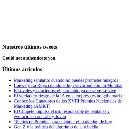
Nuestros últimos tweets
Could not authenticate you.
Últimos artículos
Marketing sanitario: cuando no puedes prometer milagros
Loewe y La Roja: cuando el lujo se coronó con un Mundial
Festivales y conciertos: el patrocinio ya no se ve, se vive
El verdadero riesgo de la IA en la empresa es no gobernarla
Conoce los Ganadores de los XVIII Premios Nacionales de
Marketing (AMKT)
El Chupete impulsa el uso responsable de pantallas y
evoluciona con Talk y Joven
18 años de Premios para entender el marketing de hoy
Gen Z y la política del algoritmo de la rebeldía