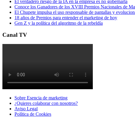
El verdadero riesgo de la IA en la empresa es no gobernarla
Conoce los Ganadores de los XVIII Premios Nacionales de 
El Chupete impulsa el uso responsable de pantallas y evolucio
18 años de Premios para entender el marketing de hoy
Gen Z y la política del algoritmo de la rebeldía
Canal TV
Sobre Esencia de marketing
¿Quieres colaborar con nosotros?
Aviso Legal
Polí­tica de Cookies