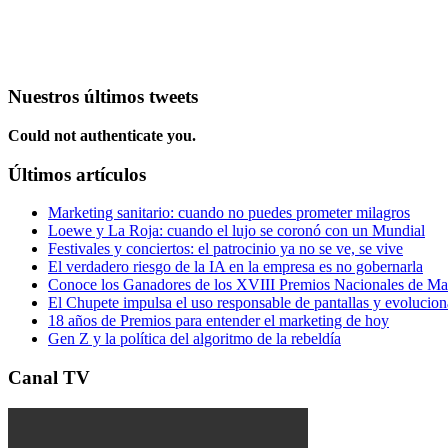
Nuestros últimos tweets
Could not authenticate you.
Últimos artículos
Marketing sanitario: cuando no puedes prometer milagros
Loewe y La Roja: cuando el lujo se coronó con un Mundial
Festivales y conciertos: el patrocinio ya no se ve, se vive
El verdadero riesgo de la IA en la empresa es no gobernarla
Conoce los Ganadores de los XVIII Premios Nacionales de 
El Chupete impulsa el uso responsable de pantallas y evolucio
18 años de Premios para entender el marketing de hoy
Gen Z y la política del algoritmo de la rebeldía
Canal TV