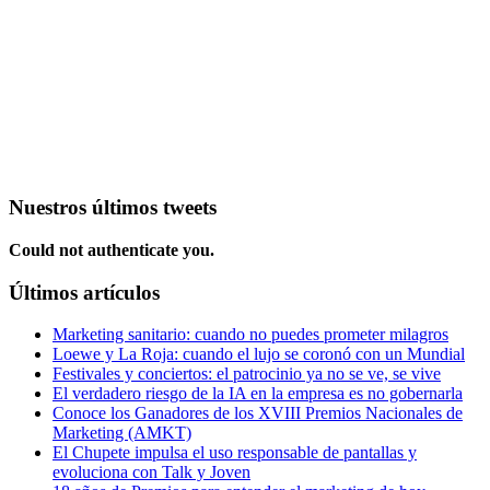
Nuestros últimos tweets
Could not authenticate you.
Últimos artículos
Marketing sanitario: cuando no puedes prometer milagros
Loewe y La Roja: cuando el lujo se coronó con un Mundial
Festivales y conciertos: el patrocinio ya no se ve, se vive
El verdadero riesgo de la IA en la empresa es no gobernarla
Conoce los Ganadores de los XVIII Premios Nacionales de
Marketing (AMKT)
El Chupete impulsa el uso responsable de pantallas y
evoluciona con Talk y Joven