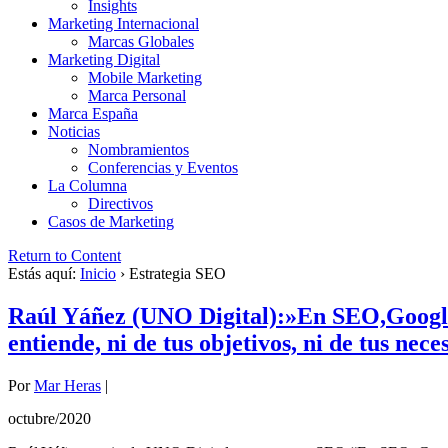
Insights
Marketing Internacional
Marcas Globales
Marketing Digital
Mobile Marketing
Marca Personal
Marca España
Noticias
Nombramientos
Conferencias y Eventos
La Columna
Directivos
Casos de Marketing
Return to Content
Estás aquí:
Inicio
›
Estrategia SEO
Raúl Yáñez (UNO Digital):»En SEO,Google 
entiende, ni de tus objetivos, ni de tus nec
Por
Mar Heras
|
octubre/2020