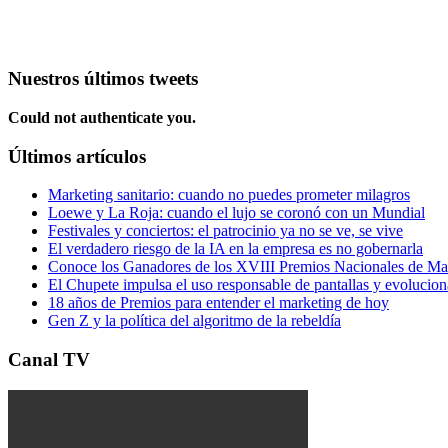
Nuestros últimos tweets
Could not authenticate you.
Últimos artículos
Marketing sanitario: cuando no puedes prometer milagros
Loewe y La Roja: cuando el lujo se coronó con un Mundial
Festivales y conciertos: el patrocinio ya no se ve, se vive
El verdadero riesgo de la IA en la empresa es no gobernarla
Conoce los Ganadores de los XVIII Premios Nacionales de 
El Chupete impulsa el uso responsable de pantallas y evolucio
18 años de Premios para entender el marketing de hoy
Gen Z y la política del algoritmo de la rebeldía
Canal TV