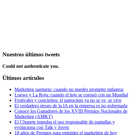
Nuestros últimos tweets
Could not authenticate you.
Últimos artículos
Marketing sanitario: cuando no puedes prometer milagros
Loewe y La Roja: cuando el lujo se coronó con un Mundial
Festivales y conciertos: el patrocinio ya no se ve, se vive
El verdadero riesgo de la IA en la empresa es no gobernarla
Conoce los Ganadores de los XVIII Premios Nacionales de
Marketing (AMKT)
El Chupete impulsa el uso responsable de pantallas y
evoluciona con Talk y Joven
18 años de Premios para entender el marketing de hoy