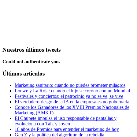
Nuestros últimos tweets
Could not authenticate you.
Últimos artículos
Marketing sanitario: cuando no puedes prometer milagros
Loewe y La Roja: cuando el lujo se coronó con un Mundial
Festivales y conciertos: el patrocinio ya no se ve, se vive
El verdadero riesgo de la IA en la empresa es no gobernarla
Conoce los Ganadores de los XVIII Premios Nacionales de
Marketing (AMKT)
El Chupete impulsa el uso responsable de pantallas y
evoluciona con Talk y Joven
18 años de Premios para entender el marketing de hoy
Gen Z y la política del algoritmo de la rebeldía