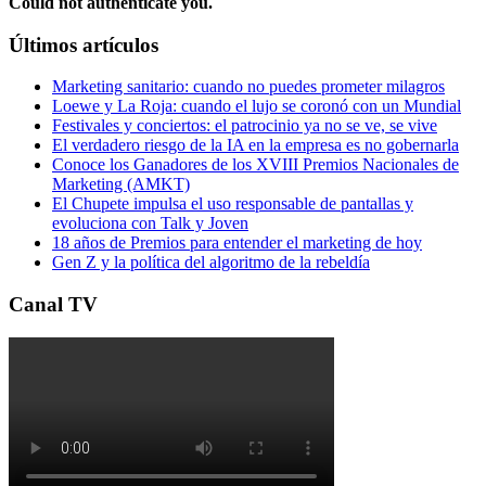
Could not authenticate you.
Últimos artículos
Marketing sanitario: cuando no puedes prometer milagros
Loewe y La Roja: cuando el lujo se coronó con un Mundial
Festivales y conciertos: el patrocinio ya no se ve, se vive
El verdadero riesgo de la IA en la empresa es no gobernarla
Conoce los Ganadores de los XVIII Premios Nacionales de
Marketing (AMKT)
El Chupete impulsa el uso responsable de pantallas y
evoluciona con Talk y Joven
18 años de Premios para entender el marketing de hoy
Gen Z y la política del algoritmo de la rebeldía
Canal TV