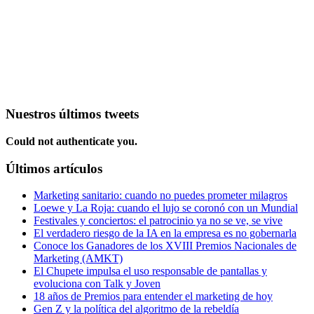
Nuestros últimos tweets
Could not authenticate you.
Últimos artículos
Marketing sanitario: cuando no puedes prometer milagros
Loewe y La Roja: cuando el lujo se coronó con un Mundial
Festivales y conciertos: el patrocinio ya no se ve, se vive
El verdadero riesgo de la IA en la empresa es no gobernarla
Conoce los Ganadores de los XVIII Premios Nacionales de
Marketing (AMKT)
El Chupete impulsa el uso responsable de pantallas y
evoluciona con Talk y Joven
18 años de Premios para entender el marketing de hoy
Gen Z y la política del algoritmo de la rebeldía