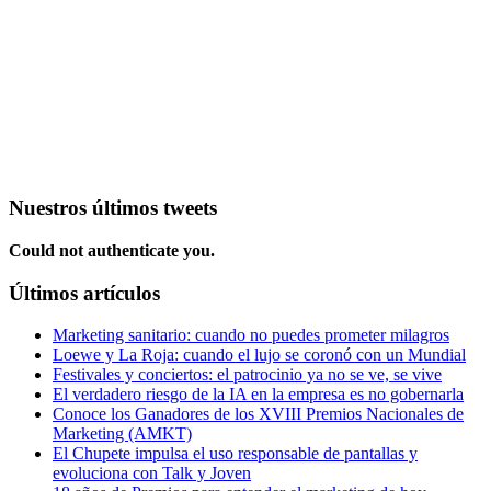
Nuestros últimos tweets
Could not authenticate you.
Últimos artículos
Marketing sanitario: cuando no puedes prometer milagros
Loewe y La Roja: cuando el lujo se coronó con un Mundial
Festivales y conciertos: el patrocinio ya no se ve, se vive
El verdadero riesgo de la IA en la empresa es no gobernarla
Conoce los Ganadores de los XVIII Premios Nacionales de
Marketing (AMKT)
El Chupete impulsa el uso responsable de pantallas y
evoluciona con Talk y Joven