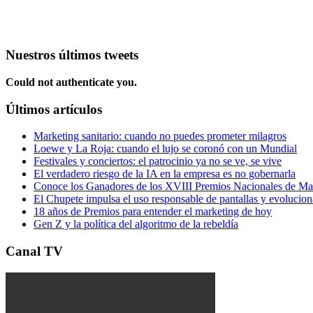
Nuestros últimos tweets
Could not authenticate you.
Últimos artículos
Marketing sanitario: cuando no puedes prometer milagros
Loewe y La Roja: cuando el lujo se coronó con un Mundial
Festivales y conciertos: el patrocinio ya no se ve, se vive
El verdadero riesgo de la IA en la empresa es no gobernarla
Conoce los Ganadores de los XVIII Premios Nacionales de 
El Chupete impulsa el uso responsable de pantallas y evolucio
18 años de Premios para entender el marketing de hoy
Gen Z y la política del algoritmo de la rebeldía
Canal TV