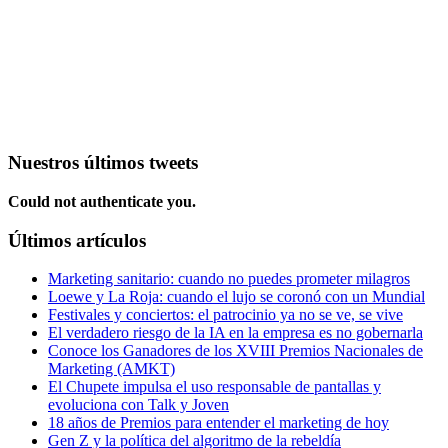
Nuestros últimos tweets
Could not authenticate you.
Últimos artículos
Marketing sanitario: cuando no puedes prometer milagros
Loewe y La Roja: cuando el lujo se coronó con un Mundial
Festivales y conciertos: el patrocinio ya no se ve, se vive
El verdadero riesgo de la IA en la empresa es no gobernarla
Conoce los Ganadores de los XVIII Premios Nacionales de
Marketing (AMKT)
El Chupete impulsa el uso responsable de pantallas y
evoluciona con Talk y Joven
18 años de Premios para entender el marketing de hoy
Gen Z y la política del algoritmo de la rebeldía