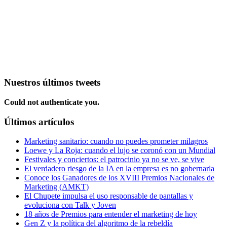
Nuestros últimos tweets
Could not authenticate you.
Últimos artículos
Marketing sanitario: cuando no puedes prometer milagros
Loewe y La Roja: cuando el lujo se coronó con un Mundial
Festivales y conciertos: el patrocinio ya no se ve, se vive
El verdadero riesgo de la IA en la empresa es no gobernarla
Conoce los Ganadores de los XVIII Premios Nacionales de
Marketing (AMKT)
El Chupete impulsa el uso responsable de pantallas y
evoluciona con Talk y Joven
18 años de Premios para entender el marketing de hoy
Gen Z y la política del algoritmo de la rebeldía