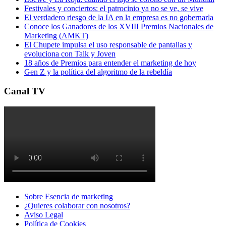
Festivales y conciertos: el patrocinio ya no se ve, se vive
El verdadero riesgo de la IA en la empresa es no gobernarla
Conoce los Ganadores de los XVIII Premios Nacionales de
Marketing (AMKT)
El Chupete impulsa el uso responsable de pantallas y
evoluciona con Talk y Joven
18 años de Premios para entender el marketing de hoy
Gen Z y la política del algoritmo de la rebeldía
Canal TV
Sobre Esencia de marketing
¿Quieres colaborar con nosotros?
Aviso Legal
Polí­tica de Cookies