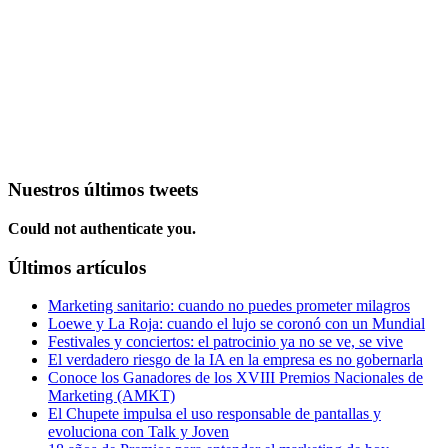
Nuestros últimos tweets
Could not authenticate you.
Últimos artículos
Marketing sanitario: cuando no puedes prometer milagros
Loewe y La Roja: cuando el lujo se coronó con un Mundial
Festivales y conciertos: el patrocinio ya no se ve, se vive
El verdadero riesgo de la IA en la empresa es no gobernarla
Conoce los Ganadores de los XVIII Premios Nacionales de
Marketing (AMKT)
El Chupete impulsa el uso responsable de pantallas y
evoluciona con Talk y Joven