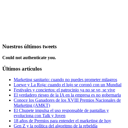
Nuestros últimos tweets
Could not authenticate you.
Últimos artículos
Marketing sanitario: cuando no puedes prometer milagros
Loewe y La Roja: cuando el lujo se coronó con un Mundial
Festivales y conciertos: el patrocinio ya no se ve, se vive
El verdadero riesgo de la IA en la empresa es no gobernarla
Conoce los Ganadores de los XVIII Premios Nacionales de
Marketing (AMKT)
El Chupete impulsa el uso responsable de pantallas y
evoluciona con Talk y Joven
18 años de Premios para entender el marketing de hoy
Gen Z y la política del algoritmo de la rebeldía