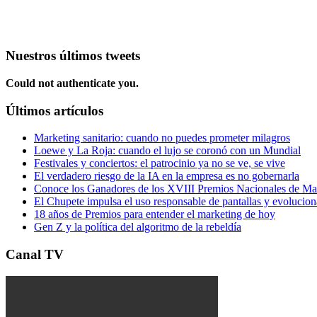
Nuestros últimos tweets
Could not authenticate you.
Últimos artículos
Marketing sanitario: cuando no puedes prometer milagros
Loewe y La Roja: cuando el lujo se coronó con un Mundial
Festivales y conciertos: el patrocinio ya no se ve, se vive
El verdadero riesgo de la IA en la empresa es no gobernarla
Conoce los Ganadores de los XVIII Premios Nacionales de 
El Chupete impulsa el uso responsable de pantallas y evolucio
18 años de Premios para entender el marketing de hoy
Gen Z y la política del algoritmo de la rebeldía
Canal TV