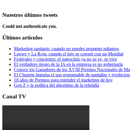
Nuestros últimos tweets
Could not authenticate you.
Últimos artículos
Marketing sanitario: cuando no puedes prometer milagros
Loewe y La Roja: cuando el lujo se coronó con un Mundial
Festivales y conciertos: el patrocinio ya no se ve, se vive
El verdadero riesgo de la IA en la empresa es no gobernarla
Conoce los Ganadores de los XVIII Premios Nacionales de 
El Chupete impulsa el uso responsable de pantallas y evolucio
18 años de Premios para entender el marketing de hoy
Gen Z y la política del algoritmo de la rebeldía
Canal TV