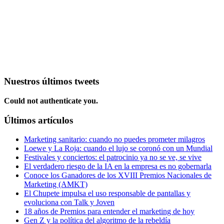
Nuestros últimos tweets
Could not authenticate you.
Últimos artículos
Marketing sanitario: cuando no puedes prometer milagros
Loewe y La Roja: cuando el lujo se coronó con un Mundial
Festivales y conciertos: el patrocinio ya no se ve, se vive
El verdadero riesgo de la IA en la empresa es no gobernarla
Conoce los Ganadores de los XVIII Premios Nacionales de
Marketing (AMKT)
El Chupete impulsa el uso responsable de pantallas y
evoluciona con Talk y Joven
18 años de Premios para entender el marketing de hoy
Gen Z y la política del algoritmo de la rebeldía