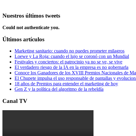
Nuestros últimos tweets
Could not authenticate you.
Últimos artículos
Marketing sanitario: cuando no puedes prometer milagros
Loewe y La Roja: cuando el lujo se coronó con un Mundial
Festivales y conciertos: el patrocinio ya no se ve, se vive
El verdadero riesgo de la IA en la empresa es no gobernarla
Conoce los Ganadores de los XVIII Premios Nacionales de 
El Chupete impulsa el uso responsable de pantallas y evolucio
18 años de Premios para entender el marketing de hoy
Gen Z y la política del algoritmo de la rebeldía
Canal TV