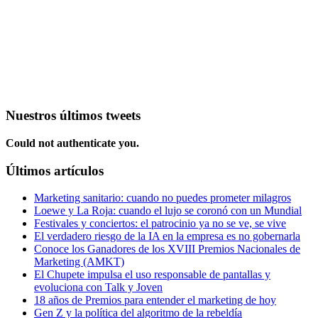
Nuestros últimos tweets
Could not authenticate you.
Últimos artículos
Marketing sanitario: cuando no puedes prometer milagros
Loewe y La Roja: cuando el lujo se coronó con un Mundial
Festivales y conciertos: el patrocinio ya no se ve, se vive
El verdadero riesgo de la IA en la empresa es no gobernarla
Conoce los Ganadores de los XVIII Premios Nacionales de
Marketing (AMKT)
El Chupete impulsa el uso responsable de pantallas y
evoluciona con Talk y Joven
18 años de Premios para entender el marketing de hoy
Gen Z y la política del algoritmo de la rebeldía