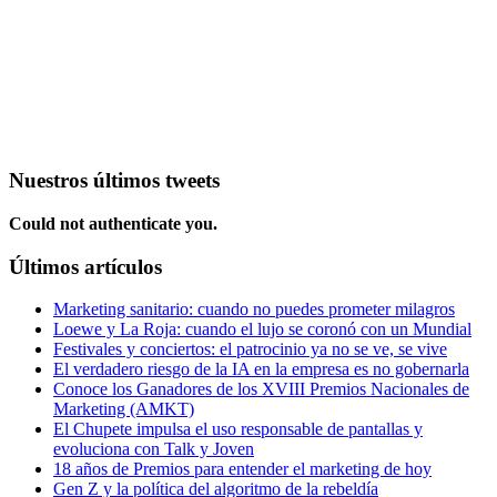
Nuestros últimos tweets
Could not authenticate you.
Últimos artículos
Marketing sanitario: cuando no puedes prometer milagros
Loewe y La Roja: cuando el lujo se coronó con un Mundial
Festivales y conciertos: el patrocinio ya no se ve, se vive
El verdadero riesgo de la IA en la empresa es no gobernarla
Conoce los Ganadores de los XVIII Premios Nacionales de
Marketing (AMKT)
El Chupete impulsa el uso responsable de pantallas y
evoluciona con Talk y Joven
18 años de Premios para entender el marketing de hoy
Gen Z y la política del algoritmo de la rebeldía