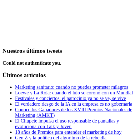
Nuestros últimos tweets
Could not authenticate you.
Últimos artículos
Marketing sanitario: cuando no puedes prometer milagros
Loewe y La Roja: cuando el lujo se coronó con un Mundial
Festivales y conciertos: el patrocinio ya no se ve, se vive
El verdadero riesgo de la IA en la empresa es no gobernarla
Conoce los Ganadores de los XVIII Premios Nacionales de
Marketing (AMKT)
El Chupete impulsa el uso responsable de pantallas y
evoluciona con Talk y Joven
18 años de Premios para entender el marketing de hoy
Gen Z y la política del algoritmo de la rebeldía