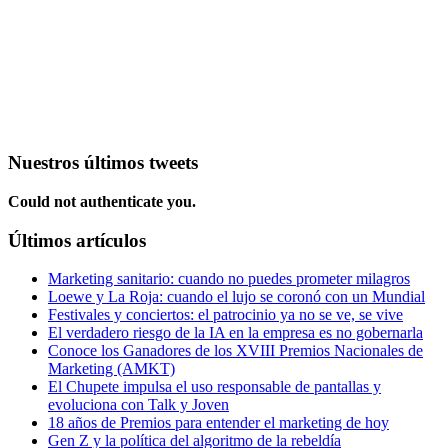
Nuestros últimos tweets
Could not authenticate you.
Últimos artículos
Marketing sanitario: cuando no puedes prometer milagros
Loewe y La Roja: cuando el lujo se coronó con un Mundial
Festivales y conciertos: el patrocinio ya no se ve, se vive
El verdadero riesgo de la IA en la empresa es no gobernarla
Conoce los Ganadores de los XVIII Premios Nacionales de
Marketing (AMKT)
El Chupete impulsa el uso responsable de pantallas y
evoluciona con Talk y Joven
18 años de Premios para entender el marketing de hoy
Gen Z y la política del algoritmo de la rebeldía