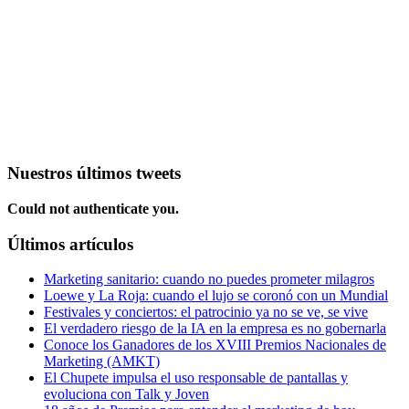
Nuestros últimos tweets
Could not authenticate you.
Últimos artículos
Marketing sanitario: cuando no puedes prometer milagros
Loewe y La Roja: cuando el lujo se coronó con un Mundial
Festivales y conciertos: el patrocinio ya no se ve, se vive
El verdadero riesgo de la IA en la empresa es no gobernarla
Conoce los Ganadores de los XVIII Premios Nacionales de
Marketing (AMKT)
El Chupete impulsa el uso responsable de pantallas y
evoluciona con Talk y Joven