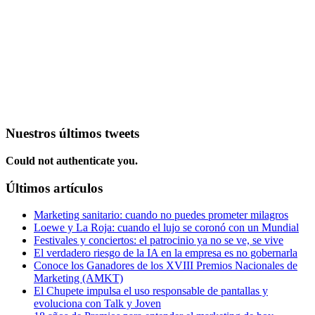
Nuestros últimos tweets
Could not authenticate you.
Últimos artículos
Marketing sanitario: cuando no puedes prometer milagros
Loewe y La Roja: cuando el lujo se coronó con un Mundial
Festivales y conciertos: el patrocinio ya no se ve, se vive
El verdadero riesgo de la IA en la empresa es no gobernarla
Conoce los Ganadores de los XVIII Premios Nacionales de
Marketing (AMKT)
El Chupete impulsa el uso responsable de pantallas y
evoluciona con Talk y Joven