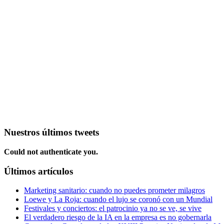
Nuestros últimos tweets
Could not authenticate you.
Últimos artículos
Marketing sanitario: cuando no puedes prometer milagros
Loewe y La Roja: cuando el lujo se coronó con un Mundial
Festivales y conciertos: el patrocinio ya no se ve, se vive
El verdadero riesgo de la IA en la empresa es no gobernarla