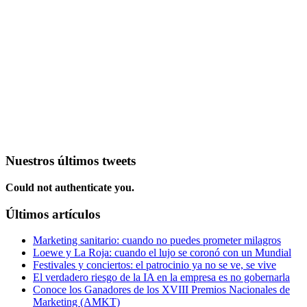
Nuestros últimos tweets
Could not authenticate you.
Últimos artículos
Marketing sanitario: cuando no puedes prometer milagros
Loewe y La Roja: cuando el lujo se coronó con un Mundial
Festivales y conciertos: el patrocinio ya no se ve, se vive
El verdadero riesgo de la IA en la empresa es no gobernarla
Conoce los Ganadores de los XVIII Premios Nacionales de
Marketing (AMKT)