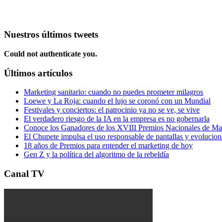
Nuestros últimos tweets
Could not authenticate you.
Últimos artículos
Marketing sanitario: cuando no puedes prometer milagros
Loewe y La Roja: cuando el lujo se coronó con un Mundial
Festivales y conciertos: el patrocinio ya no se ve, se vive
El verdadero riesgo de la IA en la empresa es no gobernarla
Conoce los Ganadores de los XVIII Premios Nacionales de 
El Chupete impulsa el uso responsable de pantallas y evolucio
18 años de Premios para entender el marketing de hoy
Gen Z y la política del algoritmo de la rebeldía
Canal TV