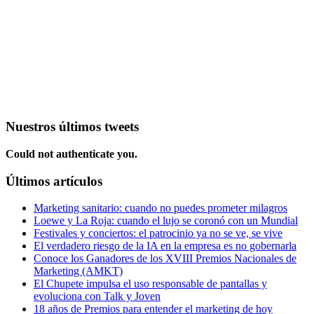
Nuestros últimos tweets
Could not authenticate you.
Últimos artículos
Marketing sanitario: cuando no puedes prometer milagros
Loewe y La Roja: cuando el lujo se coronó con un Mundial
Festivales y conciertos: el patrocinio ya no se ve, se vive
El verdadero riesgo de la IA en la empresa es no gobernarla
Conoce los Ganadores de los XVIII Premios Nacionales de
Marketing (AMKT)
El Chupete impulsa el uso responsable de pantallas y
evoluciona con Talk y Joven
18 años de Premios para entender el marketing de hoy