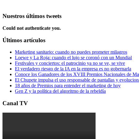
Nuestros últimos tweets
Could not authenticate you.
Últimos artículos
Marketing sanitario: cuando no puedes prometer milagros
Loewe y La Roja: cuando el lujo se coronó con un Mundial
Festivales y conciertos: el patrocinio ya no se ve, se vive
El verdadero riesgo de la IA en la empresa es no gobernarla
Conoce los Ganadores de los XVIII Premios Nacionales de 
El Chupete impulsa el uso responsable de pantallas y evolucio
18 años de Premios para entender el marketing de hoy
Gen Z y la política del algoritmo de la rebeldía
Canal TV