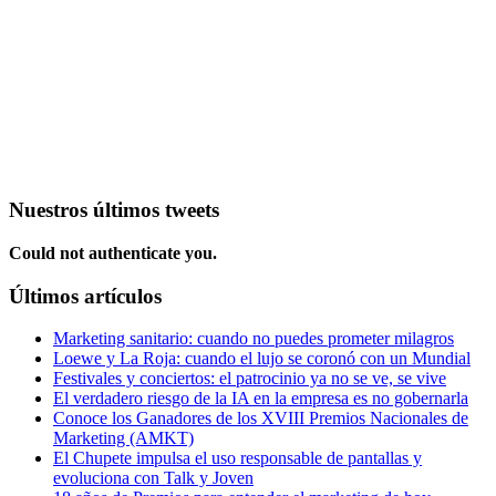
Nuestros últimos tweets
Could not authenticate you.
Últimos artículos
Marketing sanitario: cuando no puedes prometer milagros
Loewe y La Roja: cuando el lujo se coronó con un Mundial
Festivales y conciertos: el patrocinio ya no se ve, se vive
El verdadero riesgo de la IA en la empresa es no gobernarla
Conoce los Ganadores de los XVIII Premios Nacionales de
Marketing (AMKT)
El Chupete impulsa el uso responsable de pantallas y
evoluciona con Talk y Joven