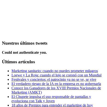
Nuestros últimos tweets
Could not authenticate you.
Últimos artículos
Marketing sanitario: cuando no puedes prometer milagros
Loewe y La Roja: cuando el lujo se coronó con un Mundial
Festivales y conciertos: el patrocinio ya no se ve, se vive
El verdadero riesgo de la IA en la empresa es no gobernarla
Conoce los Ganadores de los XVIII Premios Nacionales de
Marketing (AMKT)
El Chupete impulsa el uso responsable de pantallas y
evoluciona con Talk y Joven
18 años de Premios para entender el marketing de hoy