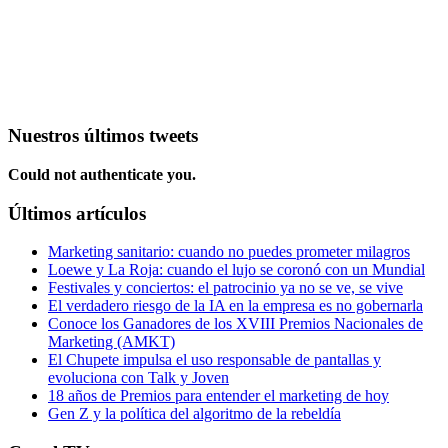
Nuestros últimos tweets
Could not authenticate you.
Últimos artículos
Marketing sanitario: cuando no puedes prometer milagros
Loewe y La Roja: cuando el lujo se coronó con un Mundial
Festivales y conciertos: el patrocinio ya no se ve, se vive
El verdadero riesgo de la IA en la empresa es no gobernarla
Conoce los Ganadores de los XVIII Premios Nacionales de
Marketing (AMKT)
El Chupete impulsa el uso responsable de pantallas y
evoluciona con Talk y Joven
18 años de Premios para entender el marketing de hoy
Gen Z y la política del algoritmo de la rebeldía