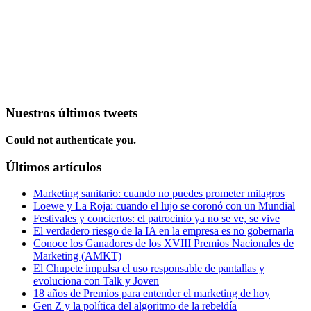
Nuestros últimos tweets
Could not authenticate you.
Últimos artículos
Marketing sanitario: cuando no puedes prometer milagros
Loewe y La Roja: cuando el lujo se coronó con un Mundial
Festivales y conciertos: el patrocinio ya no se ve, se vive
El verdadero riesgo de la IA en la empresa es no gobernarla
Conoce los Ganadores de los XVIII Premios Nacionales de
Marketing (AMKT)
El Chupete impulsa el uso responsable de pantallas y
evoluciona con Talk y Joven
18 años de Premios para entender el marketing de hoy
Gen Z y la política del algoritmo de la rebeldía