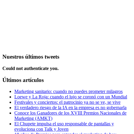
Nuestros últimos tweets
Could not authenticate you.
Últimos artículos
Marketing sanitario: cuando no puedes prometer milagros
Loewe y La Roja: cuando el lujo se coronó con un Mundial
Festivales y conciertos: el patrocinio ya no se ve, se vive
El verdadero riesgo de la IA en la empresa es no gobernarla
Conoce los Ganadores de los XVIII Premios Nacionales de
Marketing (AMKT)
El Chupete impulsa el uso responsable de pantallas y
evoluciona con Talk y Joven