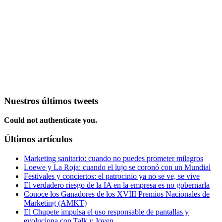
Nuestros últimos tweets
Could not authenticate you.
Últimos artículos
Marketing sanitario: cuando no puedes prometer milagros
Loewe y La Roja: cuando el lujo se coronó con un Mundial
Festivales y conciertos: el patrocinio ya no se ve, se vive
El verdadero riesgo de la IA en la empresa es no gobernarla
Conoce los Ganadores de los XVIII Premios Nacionales de
Marketing (AMKT)
El Chupete impulsa el uso responsable de pantallas y
evoluciona con Talk y Joven