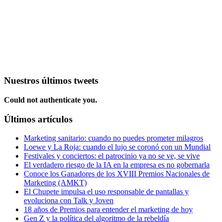
Nuestros últimos tweets
Could not authenticate you.
Últimos artículos
Marketing sanitario: cuando no puedes prometer milagros
Loewe y La Roja: cuando el lujo se coronó con un Mundial
Festivales y conciertos: el patrocinio ya no se ve, se vive
El verdadero riesgo de la IA en la empresa es no gobernarla
Conoce los Ganadores de los XVIII Premios Nacionales de
Marketing (AMKT)
El Chupete impulsa el uso responsable de pantallas y
evoluciona con Talk y Joven
18 años de Premios para entender el marketing de hoy
Gen Z y la política del algoritmo de la rebeldía