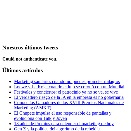
Nuestros últimos tweets
Could not authenticate you.
Últimos artículos
Marketing sanitario: cuando no puedes prometer milagros
Loewe y La Roja: cuando el lujo se coronó con un Mundial
Festivales y conciertos: el patrocinio ya no se ve, se vive
El verdadero riesgo de la IA en la empresa es no gobernarla
Conoce los Ganadores de los XVIII Premios Nacionales de
Marketing (AMKT)
El Chupete impulsa el uso responsable de pantallas y
evoluciona con Talk y Joven
18 años de Premios para entender el marketing de hoy
Gen Z y la política del algoritmo de la rebeldía