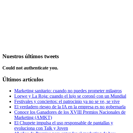
Nuestros últimos tweets
Could not authenticate you.
Últimos artículos
Marketing sanitario: cuando no puedes prometer milagros
Loewe y La Roja: cuando el lujo se coronó con un Mundial
Festivales y conciertos: el patrocinio ya no se ve, se vive
El verdadero riesgo de la IA en la empresa es no gobernarla
Conoce los Ganadores de los XVIII Premios Nacionales de
Marketing (AMKT)
El Chupete impulsa el uso responsable de pantallas y
evoluciona con Talk y Joven