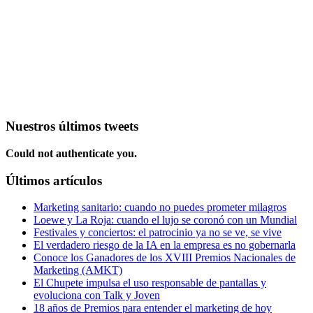
Nuestros últimos tweets
Could not authenticate you.
Últimos artículos
Marketing sanitario: cuando no puedes prometer milagros
Loewe y La Roja: cuando el lujo se coronó con un Mundial
Festivales y conciertos: el patrocinio ya no se ve, se vive
El verdadero riesgo de la IA en la empresa es no gobernarla
Conoce los Ganadores de los XVIII Premios Nacionales de
Marketing (AMKT)
El Chupete impulsa el uso responsable de pantallas y
evoluciona con Talk y Joven
18 años de Premios para entender el marketing de hoy