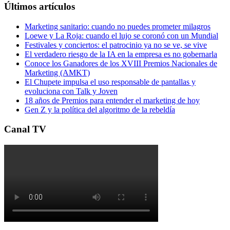
Últimos artículos
Marketing sanitario: cuando no puedes prometer milagros
Loewe y La Roja: cuando el lujo se coronó con un Mundial
Festivales y conciertos: el patrocinio ya no se ve, se vive
El verdadero riesgo de la IA en la empresa es no gobernarla
Conoce los Ganadores de los XVIII Premios Nacionales de
Marketing (AMKT)
El Chupete impulsa el uso responsable de pantallas y
evoluciona con Talk y Joven
18 años de Premios para entender el marketing de hoy
Gen Z y la política del algoritmo de la rebeldía
Canal TV