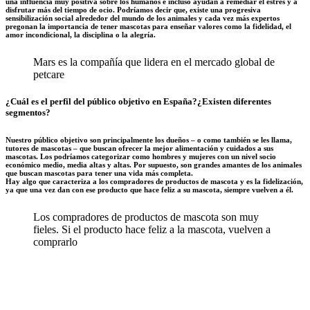
una influencia muy positiva sobre los humanos e incluso ayudan a remediar el estrés y a
disfrutar más del tiempo de ocio. Podríamos decir que, existe una progresiva
sensibilización social alrededor del mundo de los animales y cada vez más expertos
pregonan la importancia de tener mascotas para enseñar valores como la fidelidad, el
amor incondicional, la disciplina o la alegría.
Mars es la compañía que lidera en el mercado global de
petcare
¿Cuál es el perfil del público objetivo en España?¿Existen diferentes
segmentos?
Nuestro público objetivo son principalmente los dueños – o como también se les llama,
tutores de mascotas – que buscan ofrecer la mejor alimentación y cuidados a sus
mascotas. Los podríamos categorizar como hombres y mujeres con un nivel socio
económico medio, media altas y altas. Por supuesto, son grandes amantes de los animales
que buscan mascotas para tener una vida más completa.
Hay algo que caracteriza a los compradores de productos de mascota y es la fidelización,
ya que una vez dan con ese producto que hace feliz a su mascota, siempre vuelven a él.
Los compradores de productos de mascota son muy
fieles. Si el producto hace feliz a la mascota, vuelven a
comprarlo